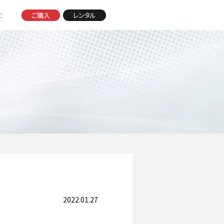
て
ご購入
レンタル
ついて TOP
アクセサリー
ストア
ロボット掃除機
スティック掃除機
ッション
2022.01.27