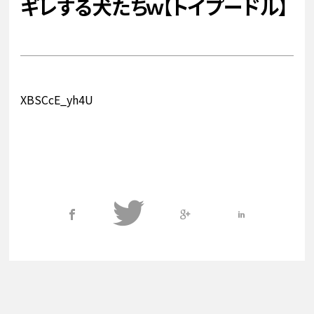
ギレする犬たちｗ【トイプードル】
オンラインストア
販売店
レンタル
XBSCcE_yh4U